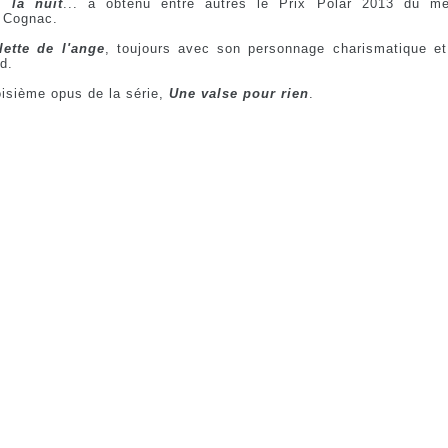
 la nuit
... a obtenu entre autres le Prix Polar 2013 du me
e Cognac.
lette de l'ange
, toujours avec son personnage charismatique et
d.
roisième opus de la série,
Une valse pour rien
.